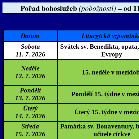
Pořad bohoslužeb
– od 11
(pobožností)
Datum
Liturgická vzpomínk
Sobota
Svátek sv. Benedikta, opata
11. 7. 2026
Evropy
Neděle
15. neděle v mezidob
12. 7. 2026
Pondělí
Pondělí 15. týdne v mez
13. 7. 2026
Úterý
Úterý 15. týdne v mezi
14. 7. 2026
Středa
Památka sv.
Bonaventury
, 
15. 7. 2026
učitele církve