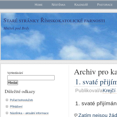
Home
Nástěnka
Kalendář
Pastorace
Staré stránky Římskokatolické farnosti
Mníšek pod Brdy
Archiv pro kat
Vyhledávání
1. svaté přij
Publikoval/a
Krejčí
Důležité odkazy
Pořad bohoslužeb
1. svaté přijímá
Přihlášení
Nástěnka – aktuální informace
Zatím nejsou žá