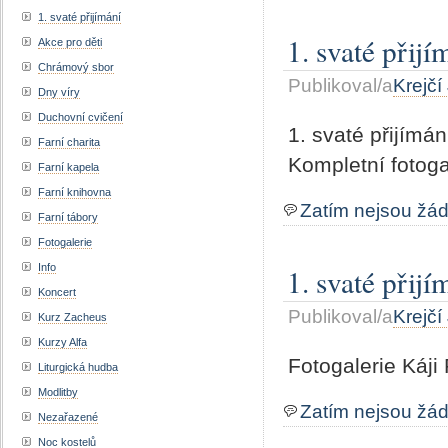
1. svaté přijímání
1. svaté přij
Akce pro děti
Chrámový sbor
Publikoval/a
Krejčí
Dny víry
Duchovní cvičení
1. svaté přijím
Farní charita
Kompletní fotoga
Farní kapela
Farní knihovna
Zatím nejsou žá
Farní tábory
Fotogalerie
Info
1. svaté přij
Koncert
Publikoval/a
Krejčí
Kurz Zacheus
Kurzy Alfa
Fotogalerie Káji
Liturgická hudba
Modlitby
Zatím nejsou žá
Nezařazené
Noc kostelů