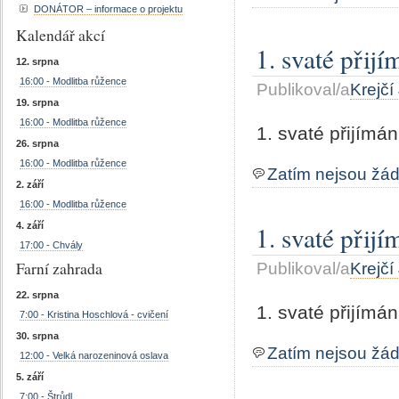
DONÁTOR – informace o projektu
Kalendář akcí
1. svaté přij
12. srpna
16:00 - Modlitba růžence
Publikoval/a
Krejčí
19. srpna
16:00 - Modlitba růžence
1. svaté přijímá
26. srpna
16:00 - Modlitba růžence
Zatím nejsou žá
2. září
16:00 - Modlitba růžence
4. září
1. svaté přij
17:00 - Chvály
Farní zahrada
Publikoval/a
Krejčí
22. srpna
1. svaté přijímá
7:00 - Kristina Hoschlová - cvičení
30. srpna
Zatím nejsou žá
12:00 - Velká narozeninová oslava
5. září
7:00 - Štrůdl