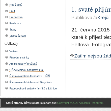
Noc žalmů
1. svaté přij
Pouť
Publikoval/a
Krejčí
Přednáška
Rozhovor
21. června 2015 
Stopy
které k přijetí t
Videozáznam
Odkazy
Feltová. Fotogra
Vatikán
Zatím nejsou žá
Původní stránky
Arcibiskupství pražské
OÁZA Mníšek pod Brdy, z.s.
Římskokatolická farnost DOBŘÍŠ
Římskokatolická farnost Starý Knín
Facebookové stránky farníků z Líšnice
Staré stránky Římskokatolické farnosti
Copyright © 2026 All Rights Reserved .