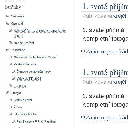
1. svaté přij
Stránky
Publikoval/a
Krejčí
Nástěnka
Kalendář
1. svaté přijímá
Kalendář farní zahrady a komunitního
centra
Kompletní fotoga
Nedělní vaření
Pastorace
Zatím nejsou žá
Novéna k svaté Anežce České
Pastorační rada
1. svaté přij
Členové pastorační rady
Volby do PR 2023
Publikoval/a
Krejčí
Zacheus
Liturgie
1. svaté přijímá
Biblická čtení
Kompletní fotoga
Žalmy
Liturgická hudba
Zatím nejsou žá
Farní kapela F.R.K. Familion