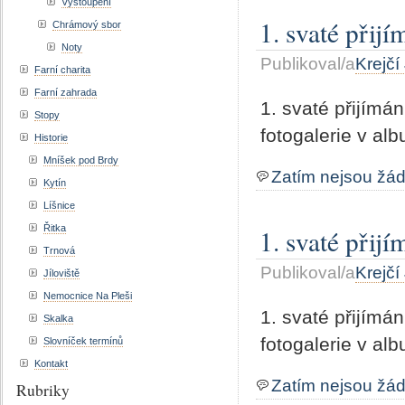
Vystoupení
1. svaté přij
Chrámový sbor
Noty
Publikoval/a
Krejčí
Farní charita
Farní zahrada
1. svaté přijímá
Stopy
fotogalerie v al
Historie
Mníšek pod Brdy
Zatím nejsou žá
Kytín
Líšnice
Řitka
1. svaté přij
Trnová
Publikoval/a
Krejčí
Jíloviště
Nemocnice Na Pleši
1. svaté přijím
Skalka
fotogalerie v al
Slovníček termínů
Kontakt
Zatím nejsou žá
Rubriky