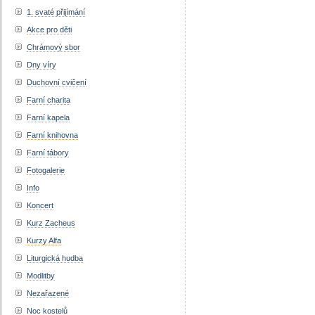
1. svaté přijímání
Akce pro děti
Chrámový sbor
Dny víry
Duchovní cvičení
Farní charita
Farní kapela
Farní knihovna
Farní tábory
Fotogalerie
Info
Koncert
Kurz Zacheus
Kurzy Alfa
Liturgická hudba
Modlitby
Nezařazené
Noc kostelů