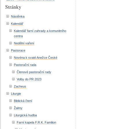
Stránky
Nástěnka
Kalendář
Kalendář farní zahrady a komunitního
centra
Nedělní vaření
Pastorace
Novéna k svaté Anežce České
Pastorační rada
Členové pastorační rady
Volby do PR 2023
Zacheus
Liturgie
Biblická čtení
Žalmy
Liturgická hudba
Farní kapela F.R.K. Familion