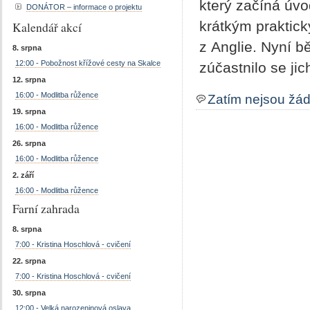
který začíná úvo
DONÁTOR – informace o projektu
krátkým praktic
Kalendář akcí
z Anglie. Nyní b
8. srpna
12:00 - Pobožnost křížové cesty na Skalce
zúčastnilo se jic
12. srpna
16:00 - Modlitba růžence
Zatím nejsou žá
19. srpna
16:00 - Modlitba růžence
26. srpna
16:00 - Modlitba růžence
2. září
16:00 - Modlitba růžence
Farní zahrada
8. srpna
7:00 - Kristina Hoschlová - cvičení
22. srpna
7:00 - Kristina Hoschlová - cvičení
30. srpna
12:00 - Velká narozeninová oslava