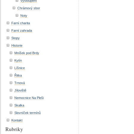
Vystoupení
Chrámový sbor
Noty
Farní charita
Farní zahrada
Stopy
Historie
Mníšek pod Brdy
Kytín
Líšnice
Řitka
Trnová
Jíloviště
Nemocnice Na Pleši
Skalka
Slovníček termínů
Kontakt
Rubriky