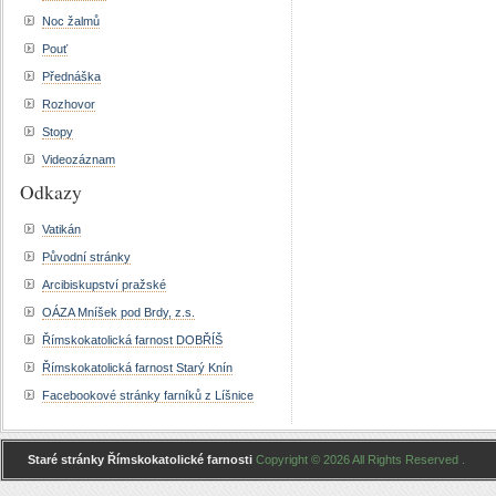
Noc žalmů
Pouť
Přednáška
Rozhovor
Stopy
Videozáznam
Odkazy
Vatikán
Původní stránky
Arcibiskupství pražské
OÁZA Mníšek pod Brdy, z.s.
Římskokatolická farnost DOBŘÍŠ
Římskokatolická farnost Starý Knín
Facebookové stránky farníků z Líšnice
Staré stránky Římskokatolické farnosti
Copyright © 2026 All Rights Reserved .