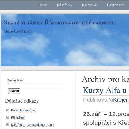
Home
Nástěnka
Kalendář
Pastorace
Staré stránky Římskokatolické farnosti
Mníšek pod Brdy
Archiv pro ka
Vyhledávání
Kurzy Alfa u
Publikoval/a
Krejčí
Důležité odkazy
Pořad bohoslužeb
26.září – 12.pro
Přihlášení
spolupráci s Kř
Nástěnka – aktuální informace