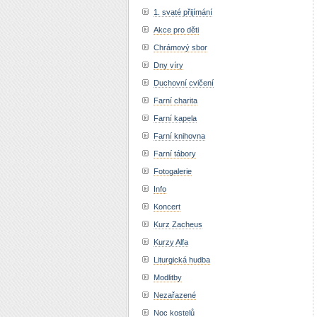
1. svaté přijímání
Akce pro děti
Chrámový sbor
Dny víry
Duchovní cvičení
Farní charita
Farní kapela
Farní knihovna
Farní tábory
Fotogalerie
Info
Koncert
Kurz Zacheus
Kurzy Alfa
Liturgická hudba
Modlitby
Nezařazené
Noc kostelů