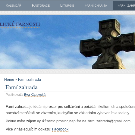
Kalendář
Pastorace
Liturgie
Farní charita
Farní zah
ické farnosti
Home
>
Farní zahrada
Farní zahrada
Publikoval/a
Eva Kácovská
Farní zahrada je ideální prostor pro setkávání a pořádání kulturních a společ
nachází menší sál se zázemím, kuchyňka se základním vybavením a toalety.
Pokud máte zájem využít tento prostor, napište na: farni.zahrada@gmail.com.
Více v následujícím odkazu:
Facebook