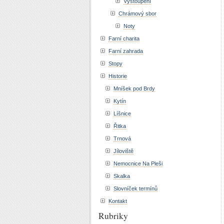
Vystoupení
Chrámový sbor
Noty
Farní charita
Farní zahrada
Stopy
Historie
Mníšek pod Brdy
Kytín
Líšnice
Řitka
Trnová
Jíloviště
Nemocnice Na Pleši
Skalka
Slovníček termínů
Kontakt
Rubriky