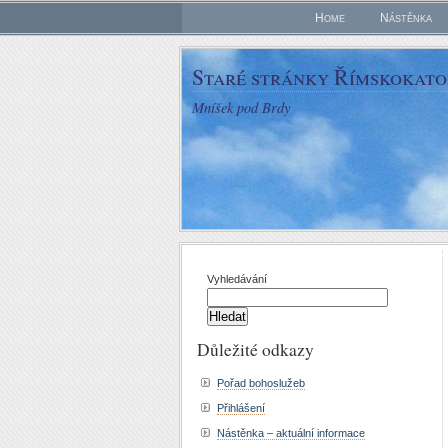
Home
Nástěnka
Staré stránky Římskokatol
Mníšek pod Brdy
Vyhledávání
Důležité odkazy
Pořad bohoslužeb
Přihlášení
Nástěnka – aktuální informace