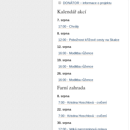
DONÁTOR – informace o projektu
Kalendář akcí
7. srpna
17:00 - Chvály
8. srpna
12:00 - Pobožnost křížové cesty na Skalce
12. srpna
16:00 - Modlitba růžence
19. srpna
16:00 - Modlitba růžence
26. srpna
16:00 - Modlitba růžence
Farní zahrada
8. srpna
7:00 - Kristina Hoschlová - cvičení
22. srpna
7:00 - Kristina Hoschlová - cvičení
30. srpna
12:00 - Velká narozeninová oslava