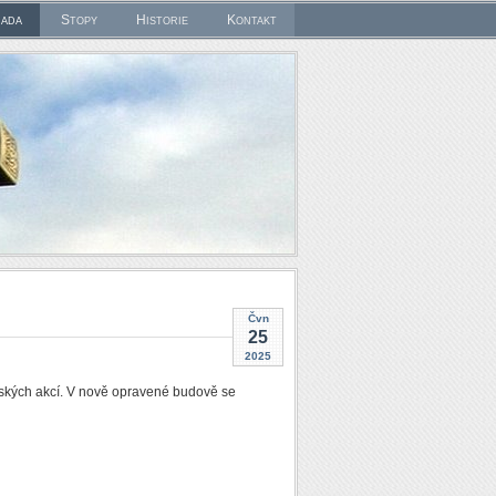
rada
Stopy
Historie
Kontakt
Čvn
25
2025
enských akcí. V nově opravené budově se