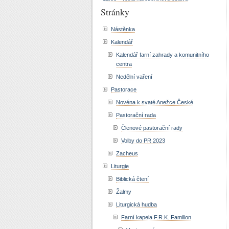
Stránky
Nástěnka
Kalendář
Kalendář farní zahrady a komunitního
centra
Nedělní vaření
Pastorace
Novéna k svaté Anežce České
Pastorační rada
Členové pastorační rady
Volby do PR 2023
Zacheus
Liturgie
Biblická čtení
Žalmy
Liturgická hudba
Farní kapela F.R.K. Familion