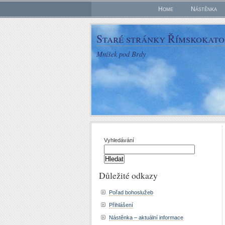
Home
Nástěnka
Staré stránky Římskokatol
Mníšek pod Brdy
Vyhledávání
Důležité odkazy
Pořad bohoslužeb
Přihlášení
Nástěnka – aktuální informace