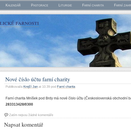
Kalendář
Pastorace
Liturgie
Farní charita
Farní zah
ické farnosti
Nové číslo účtu farní charity
Publikoval/a
Krejčí Jan
at 10.39 pod
Farní charita
Farní charita Mníšek pod Brdy má nové číslo účtu (Československá obchodní ban
283313428/0300
Zatím nejsou žádné komentáře
Napsat komentář