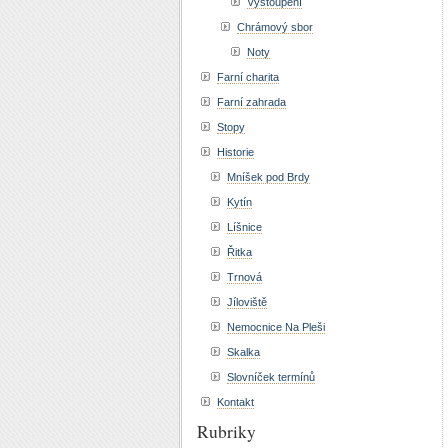
Vystoupení
Chrámový sbor
Noty
Farní charita
Farní zahrada
Stopy
Historie
Mníšek pod Brdy
Kytín
Líšnice
Řitka
Trnová
Jíloviště
Nemocnice Na Pleši
Skalka
Slovníček termínů
Kontakt
Rubriky