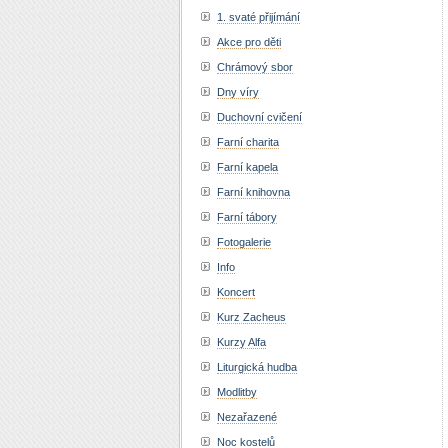
1. svaté přijímání
Akce pro děti
Chrámový sbor
Dny víry
Duchovní cvičení
Farní charita
Farní kapela
Farní knihovna
Farní tábory
Fotogalerie
Info
Koncert
Kurz Zacheus
Kurzy Alfa
Liturgická hudba
Modlitby
Nezařazené
Noc kostelů