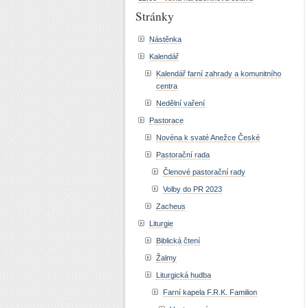
Stránky
Nástěnka
Kalendář
Kalendář farní zahrady a komunitního
centra
Nedělní vaření
Pastorace
Novéna k svaté Anežce České
Pastorační rada
Členové pastorační rady
Volby do PR 2023
Zacheus
Liturgie
Biblická čtení
Žalmy
Liturgická hudba
Farní kapela F.R.K. Familion