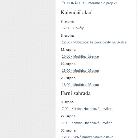
DONÁTOR – informace o projektu
Kalendář akcí
7. srpna
17:00 - Chvály
8. srpna
12:00 - Pobožnost křížové cesty na Skalce
12. srpna
16:00 - Modlitba růžence
19. srpna
16:00 - Modlitba růžence
26. srpna
16:00 - Modlitba růžence
Farní zahrada
8. srpna
7:00 - Kristina Hoschlová - cvičení
22. srpna
7:00 - Kristina Hoschlová - cvičení
30. srpna
12:00 - Velká narozeninová oslava