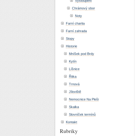
Vystoupení
Chrámový sbor
Noty
Farní charita
Farní zahrada
Stopy
Historie
Mníšek pod Brdy
Kytín
Líšnice
Řitka
Trnová
Jíloviště
Nemocnice Na Pleši
Skalka
Slovníček termínů
Kontakt
Rubriky