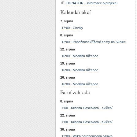
DONÁTOR – informace o projektu
Kalendář akcí
7. srpna
17:00 - Chvály
8. srpna
12:00 - Pobožnost křížové cesty na Skalce
12. srpna
16:00 - Modlitba růžence
19. srpna
16:00 - Modlitba růžence
26. srpna
16:00 - Modlitba růžence
Farní zahrada
8. srpna
7:00 - Kristina Hoschlová - cvičení
22. srpna
7:00 - Kristina Hoschlová - cvičení
30. srpna
12:00 - Velká narozeninová oslava