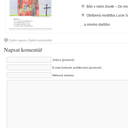
Bůh v mém životě – On mne
Oblíbená modlitba Lucie 
… a mnoho dalšího
Zatím nejsou žádné komentáře
Napsat komentář
Jméno (povinné)
E-mail (nebude publikován) (povinné)
Webová stránka