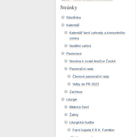
Stránky
Nástěnka
Kalendář
Kalendář farní zahrady a komunitního
centra
Nedělní vaření
Pastorace
Novéna k svaté Anežce České
Pastorační rada
Členové pastorační rady
Volby do PR 2023
Zacheus
Liturgie
Biblická čtení
Žalmy
Liturgická hudba
Farní kapela F.R.K. Familion