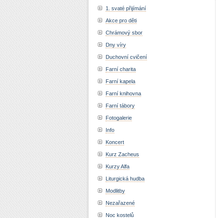
1. svaté přijímání
Akce pro děti
Chrámový sbor
Dny víry
Duchovní cvičení
Farní charita
Farní kapela
Farní knihovna
Farní tábory
Fotogalerie
Info
Koncert
Kurz Zacheus
Kurzy Alfa
Liturgická hudba
Modlitby
Nezařazené
Noc kostelů