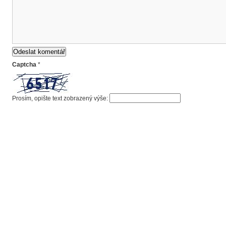
Captcha
*
Prosím, opište text zobrazený výše: