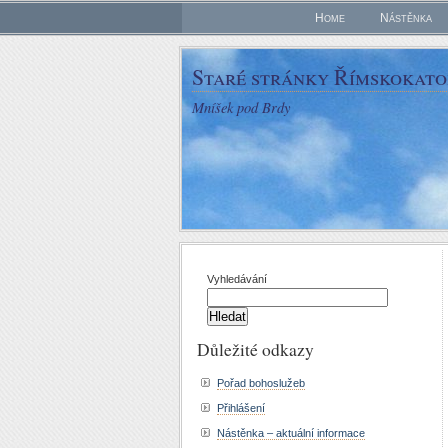
Home
Nástěnka
Staré stránky Římskokatol
Mníšek pod Brdy
Vyhledávání
Důležité odkazy
Pořad bohoslužeb
Přihlášení
Nástěnka – aktuální informace