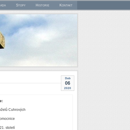
rada
Stopy
Historie
Kontakt
Dub
06
2020
e:
anželů Cuhrových
pomocnice
1. století