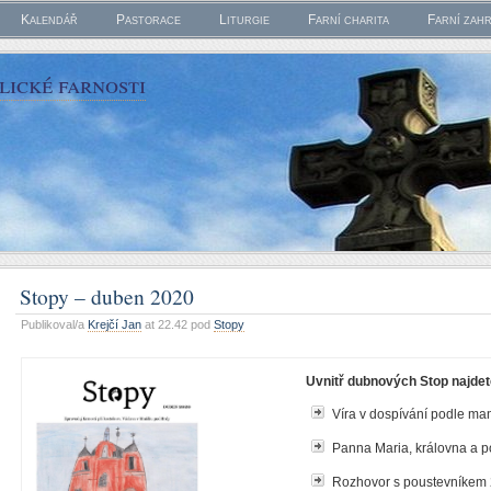
Kalendář
Pastorace
Liturgie
Farní charita
Farní zah
ické farnosti
Stopy – duben 2020
Publikoval/a
Krejčí Jan
at 22.42 pod
Stopy
Uvnitř dubnových Stop najdet
Víra v dospívání podle m
Panna Maria, královna a 
Rozhovor s poustevníkem 2