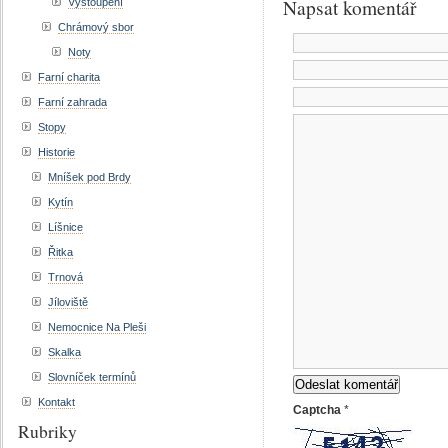
Napsat komentář
Vystoupení
Chrámový sbor
Noty
Farní charita
Farní zahrada
Stopy
Historie
Mníšek pod Brdy
Kytín
Líšnice
Řitka
Trnová
Jíloviště
Nemocnice Na Pleši
Skalka
Slovníček termínů
Kontakt
Captcha
*
Rubriky