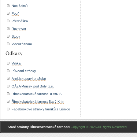
Noc žalmů
Pouť
Přednáška
Rozhovor
Stopy
Videozáznam
Odkazy
Vatikán
Původní stránky
Arcibiskupství pražské
OÁZA Mníšek pod Brdy, z.s.
Římskokatolická farnost DOBŘÍŠ
Římskokatolická farnost Starý Knín
Facebookové stránky farníků z Líšnice
Staré stránky Římskokatolické farnosti
Copyright © 2026 All Rights Reserved .