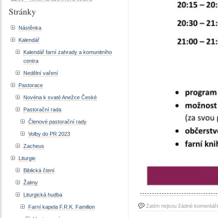
Stránky
Nástěnka
Kalendář
Kalendář farní zahrady a komunitního
centra
Nedělní vaření
Pastorace
Novéna k svaté Anežce České
Pastorační rada
Členové pastorační rady
Volby do PR 2023
Zacheus
Liturgie
Biblická čtení
Žalmy
Liturgická hudba
Zatím nejsou žádné komentář
Farní kapela F.R.K. Familion