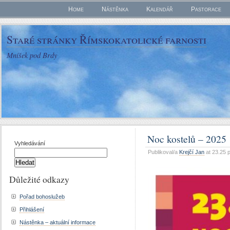
Home
Nástěnka
Kalendář
Pastorace
Staré stránky Římskokatolické farnosti
Mníšek pod Brdy
Noc kostelů – 2025
Vyhledávání
Publikoval/a
Krejčí Jan
at 23.25 
Důležité odkazy
Pořad bohoslužeb
Přihlášení
Nástěnka – aktuální informace