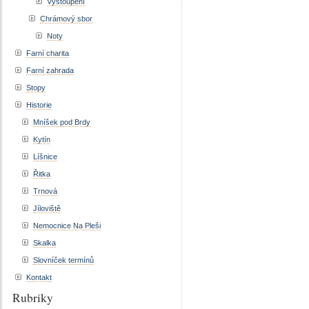
Vystoupení
Chrámový sbor
Noty
Farní charita
Farní zahrada
Stopy
Historie
Mníšek pod Brdy
Kytín
Líšnice
Řitka
Trnová
Jíloviště
Nemocnice Na Pleši
Skalka
Slovníček termínů
Kontakt
Rubriky