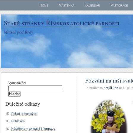
Home
Nástěnka
Kalendář
Pastorace
Staré stránky Římskokatolické farnosti
Mníšek pod Brdy
Pozvání na mši svat
Vyhledávání
Publikoval/a
Krejčí Jan
at 12.01 
Důležité odkazy
Pořad bohoslužeb
Přihlášení
Nástěnka – aktuální informace