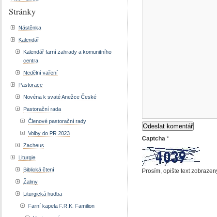
Stránky
Nástěnka
Kalendář
Kalendář farní zahrady a komunitního
centra
Nedělní vaření
Pastorace
Novéna k svaté Anežce České
Pastorační rada
Členové pastorační rady
Volby do PR 2023
Captcha
*
Zacheus
Liturgie
Biblická čtení
Prosím, opište text zobrazen
Žalmy
Liturgická hudba
Farní kapela F.R.K. Familion