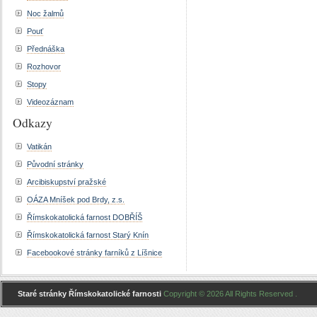
Noc žalmů
Pouť
Přednáška
Rozhovor
Stopy
Videozáznam
Odkazy
Vatikán
Původní stránky
Arcibiskupství pražské
OÁZA Mníšek pod Brdy, z.s.
Římskokatolická farnost DOBŘÍŠ
Římskokatolická farnost Starý Knín
Facebookové stránky farníků z Líšnice
Staré stránky Římskokatolické farnosti
Copyright © 2026 All Rights Reserved .