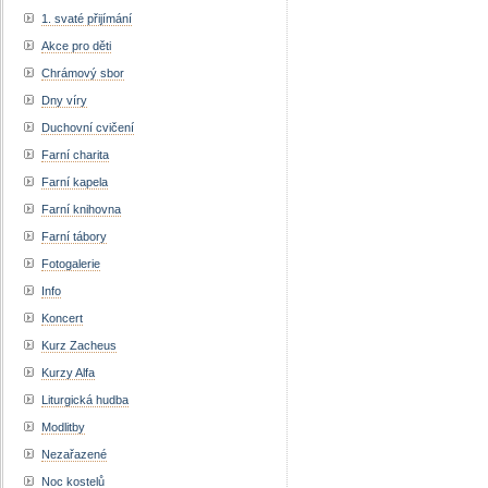
1. svaté přijímání
Akce pro děti
Chrámový sbor
Dny víry
Duchovní cvičení
Farní charita
Farní kapela
Farní knihovna
Farní tábory
Fotogalerie
Info
Koncert
Kurz Zacheus
Kurzy Alfa
Liturgická hudba
Modlitby
Nezařazené
Noc kostelů