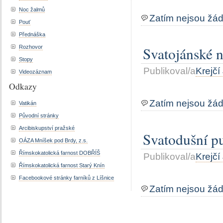
Noc žalmů
Zatím nejsou žá
Pouť
Přednáška
Rozhovor
Svatojánské 
Stopy
Publikoval/a
Krejčí
Videozáznam
Odkazy
Zatím nejsou žá
Vatikán
Původní stránky
Arcibiskupství pražské
Svatodušní p
OÁZA Mníšek pod Brdy, z.s.
Římskokatolická farnost DOBŘÍŠ
Publikoval/a
Krejčí
Římskokatolická farnost Starý Knín
Facebookové stránky farníků z Líšnice
Zatím nejsou žá