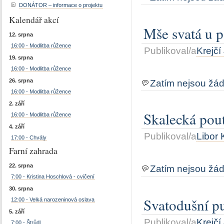
DONÁTOR – informace o projektu
Kalendář akcí
Mše svatá u p
12. srpna
16:00 - Modlitba růžence
Publikoval/a
Krejčí
19. srpna
16:00 - Modlitba růžence
26. srpna
Zatím nejsou žá
16:00 - Modlitba růžence
2. září
Skalecká pou
16:00 - Modlitba růžence
4. září
Publikoval/a
Libor
17:00 - Chvály
Farní zahrada
22. srpna
Zatím nejsou žá
7:00 - Kristina Hoschlová - cvičení
30. srpna
Svatodušní p
12:00 - Velká narozeninová oslava
5. září
Publikoval/a
Krejčí
7:00 - Štrůdl