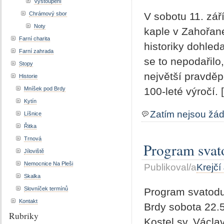
Vystoupení
V sobotu 11. zář
Chrámový sbor
Noty
kaple v Zahořane
Farní charita
historiky dohled
Farní zahrada
se to nepodařilo
Stopy
největší pravděp
Historie
100-leté výročí. 
Mníšek pod Brdy
Kytín
Zatím nejsou žá
Líšnice
Řitka
Trnová
Program svato
Jíloviště
Nemocnice Na Pleši
Publikoval/a
Krejčí
Skalka
Slovníček termínů
Program svatoduš
Kontakt
Brdy sobota 22.
Rubriky
Kostel sv. Václa