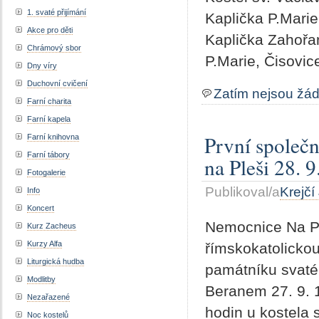
1. svaté přijímání
Kaplička P.Mari
Akce pro děti
Kaplička Zahořa
Chrámový sbor
P.Marie, Čisovic
Dny víry
Duchovní cvičení
Zatím nejsou žá
Farní charita
Farní kapela
První společ
Farní knihovna
Farní tábory
na Pleši 28. 
Fotogalerie
Publikoval/a
Krejčí
Info
Koncert
Nemocnice Na Ple
Kurz Zacheus
Kurzy Alfa
římskokatolickou
Liturgická hudba
památníku svaté
Modlitby
Beranem 27. 9. 1
Nezařazené
hodin u kostela 
Noc kostelů