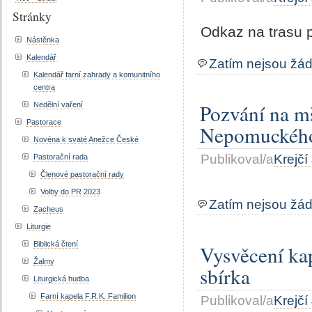
Stránky
Odkaz na trasu p
Nástěnka
Kalendář
Zatím nejsou žá
Kalendář farní zahrady a komunitního
centra
Pozvání na mš
Nedělní vaření
Pastorace
Nepomuckéh
Novéna k svaté Anežce České
Publikoval/a
Krejčí
Pastorační rada
Členové pastorační rady
Volby do PR 2023
Zatím nejsou žá
Zacheus
Liturgie
Biblická čtení
Vysvěcení kap
Žalmy
sbírka
Liturgická hudba
Farní kapela F.R.K. Familion
Publikoval/a
Krejčí