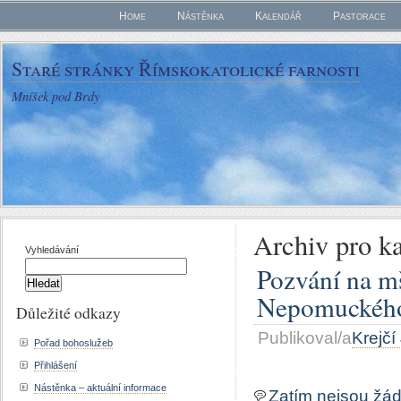
Home
Nástěnka
Kalendář
Pastorace
Staré stránky Římskokatolické farnosti
Mníšek pod Brdy
Archiv pro ka
Vyhledávání
Pozvání na mš
Nepomuckéh
Důležité odkazy
Publikoval/a
Krejčí
Pořad bohoslužeb
Přihlášení
Nástěnka – aktuální informace
Zatím nejsou žá