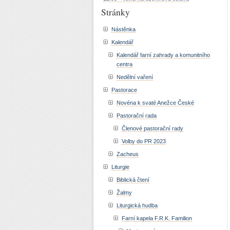
Stránky
Nástěnka
Kalendář
Kalendář farní zahrady a komunitního
centra
Nedělní vaření
Pastorace
Novéna k svaté Anežce České
Pastorační rada
Členové pastorační rady
Volby do PR 2023
Zacheus
Liturgie
Biblická čtení
Žalmy
Liturgická hudba
Farní kapela F.R.K. Familion