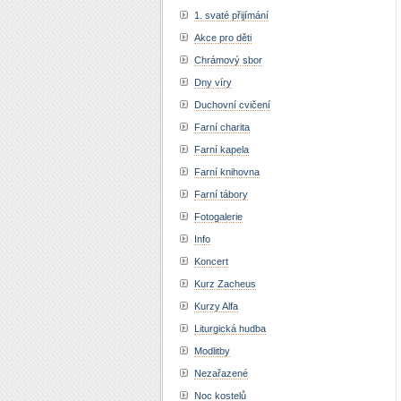
1. svaté přijímání
Akce pro děti
Chrámový sbor
Dny víry
Duchovní cvičení
Farní charita
Farní kapela
Farní knihovna
Farní tábory
Fotogalerie
Info
Koncert
Kurz Zacheus
Kurzy Alfa
Liturgická hudba
Modlitby
Nezařazené
Noc kostelů