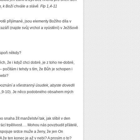
 k Boží chvále a slávě. Flp 1,4-11
votě přijímané, jsou elementy Božího díla v
 zazáří (najde svůj vrchol a vyústění) v Ježíšově
espoň někdy?
, že i když chci dobré, je z toho ne-dobré,
 počítám i tehdy s tím, že Bůh je schopen i
nebi?
i poznání a všestranný úsudek, abyste dovedli
 1,9-10). Je něco podobného obsahem mých
snaha žít manželství tak, jak slíbil v den
trácí trpělivost…. Mohou nás povzbudit přátelé,
o spojuje srdce muže a ženy, že jen On
 že ten konec je až v nebi? A prosím o to?