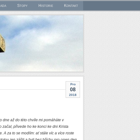
rada
Stopy
Historie
Kontakt
Pro
08
2018
o dne až do této chvíle mi pomáháte v
o začal, přivede ho ke konci ke dni Krista
 A za to se modlím: ať stále víc a více roste
stotou jen zářili a byli bez hříchu pro onen den