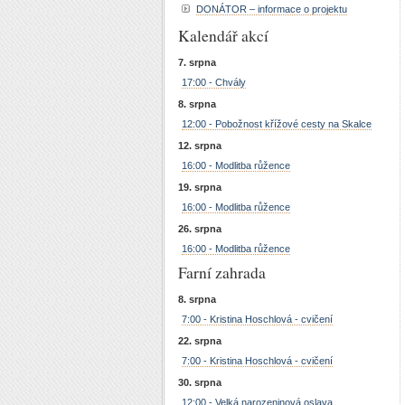
DONÁTOR – informace o projektu
Kalendář akcí
7. srpna
17:00 - Chvály
8. srpna
12:00 - Pobožnost křížové cesty na Skalce
12. srpna
16:00 - Modlitba růžence
19. srpna
16:00 - Modlitba růžence
26. srpna
16:00 - Modlitba růžence
Farní zahrada
8. srpna
7:00 - Kristina Hoschlová - cvičení
22. srpna
7:00 - Kristina Hoschlová - cvičení
30. srpna
12:00 - Velká narozeninová oslava