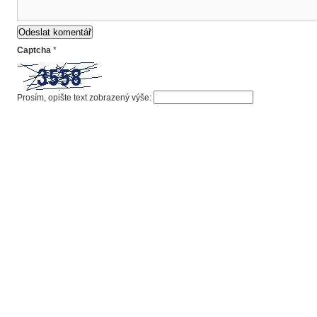
Captcha
*
Prosím, opište text zobrazený výše: