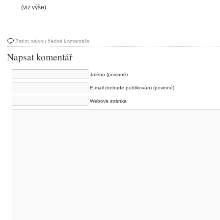
(viz výše)
Zatím nejsou žádné komentáře
Napsat komentář
Jméno (povinné)
E-mail (nebude publikován) (povinné)
Webová stránka