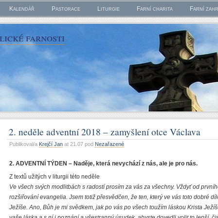
Kalendář
Pastorace
Liturgie
Farní charita
Farní zah
ické farnosti
2. neděle adventní 2018 – zamyšlení otce Václava
Publikoval/a
Krejčí Jan
at 21.07 pod
Nezařazené
2. ADVENTNÍ TÝDEN – Naděje, která nevychází z nás, ale je pro nás.
Z textů užitých v liturgii této neděle
Ve všech svých modlitbách s radostí prosím za vás za všechny. Vždyť od prvníh
rozšiřování evangelia. Jsem totiž přesvědčen, že ten, který ve vás toto dobré díl
Ježíše. Ano, Bůh je mi svědkem, jak po vás po všech toužím láskou Krista Ježíše.
vaše láska a s ní i poznání a všestranný úsudek, abyste dovedli volit to lepší, či