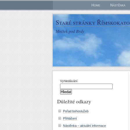
Home
Nástěnka
Staré stránky Římskokatol
Mníšek pod Brdy
Vyhledávání
Důležité odkazy
Pořad bohoslužeb
Přihlášení
Nástěnka – aktuální informace