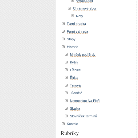
Vystoupení
Chrámový sbor
Noty
Farní charita
Farní zahrada
Stopy
Historie
Mníšek pod Brdy
Kytín
Líšnice
Řitka
Trnová
Jíloviště
Nemocnice Na Pleši
Skalka
Slovníček termínů
Kontakt
Rubriky