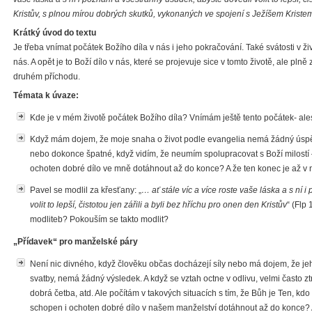
Kristův, s plnou mírou dobrých skutků, vykonaných ve spojení s Ježíšem Kristem,
Krátký úvod do textu
Je třeba vnímat počátek Božího díla v nás i jeho pokračování. Také svátosti v ži
nás.
A opět je to Boží dílo v nás, které se projevuje sice v tomto životě, ale plně
druhém příchodu.
Témata k úvaze:
Kde je v mém životě počátek Božího díla? Vnímám ještě tento počátek- al
Když mám dojem, že moje snaha o život podle evangelia nemá žádný úspěch
nebo dokonce špatné, když vidím, že neumím spolupracovat s Boží milostí –
ochoten dobré dílo ve mně dotáhnout až do konce? A že ten konec je až v 
Pavel se modlil za křesťany: „
… ať stále víc a více roste vaše láska a s ní 
volit to lepší, čistotou jen zářili a byli bez hříchu pro onen den Kristův
“ (Flp
modliteb? Pokouším se takto modlit?
„Přídavek“ pro manželské páry
Není nic divného, když člověku občas docházejí síly nebo má dojem, že jeho 
svatby, nemá žádný výsledek. A když se vztah octne v odlivu, velmi často z
dobrá četba, atd. Ale počítám v takových situacích s tím, že Bůh je Ten, kd
schopen i ochoten dobré dílo v našem manželství dotáhnout až do konce? A